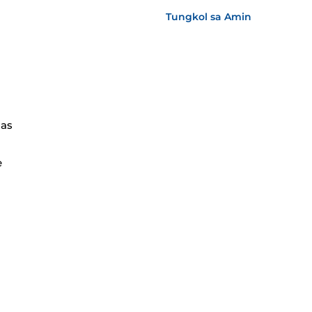
Tungkol sa Amin
as
e