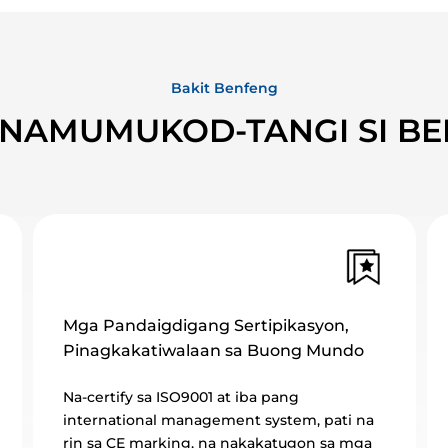
Bakit Benfeng
 NAMUMUKOD-TANGI SI B
Extreme Testing, Proven Reliability
Mga ganap na kakayahan sa pagsubok,
kabilang ang vibration, salt spray,
mataas/mababang temperatura, tibay, at UV