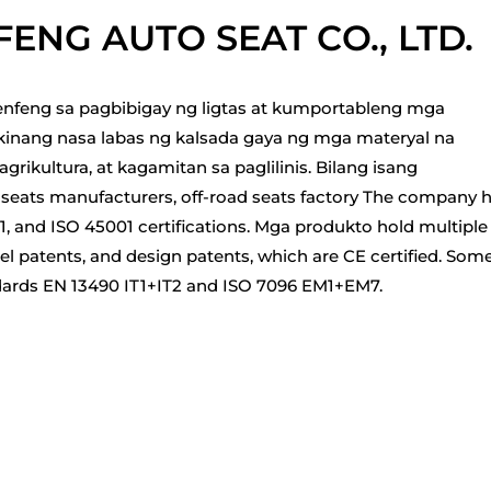
NG AUTO SEAT CO., LTD.
enfeng sa pagbibigay ng ligtas at kumportableng mga
inang nasa labas ng kalsada gaya ng mga materyal na
agrikultura, at kagamitan sa paglilinis. Bilang isang
al seats manufacturers, off-road seats factory
The company h
1, and ISO 45001 certifications. Mga produkto hold multiple
del patents, and design patents, which are CE certified. Som
ards EN 13490 IT1+IT2 and ISO 7096 EM1+EM7.