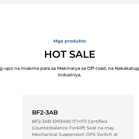
Mga produkto
HOT SALE
-upo na Iniakma para sa Makinarya sa Off-road, na Nakakatu
Industriya.
BF2-3AB
BF2-3AB EN13490 IT1+IT2 Certified
Counterbalance Forklift Seat na may
BF1-1BC
BF20
BF1-1
Mechanical Suspension OPS Switch at