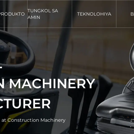
TUNGKOL SA
PRODUKTO
TEKNOLOHIYA
B
AMIN
L
N MACHINERY
CTURER
g at Construction Machinery