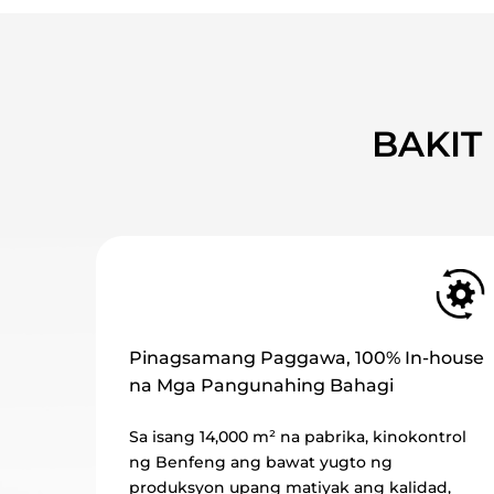
BAKIT
house
Mga Pandaigdigang Sertipikasyon,
Pinagkakatiwalaan sa Buong Mundo
trol
Na-certify sa ISO9001 at iba pang
international management system, pati na
d,
rin sa CE marking, na nakakatugon sa mga