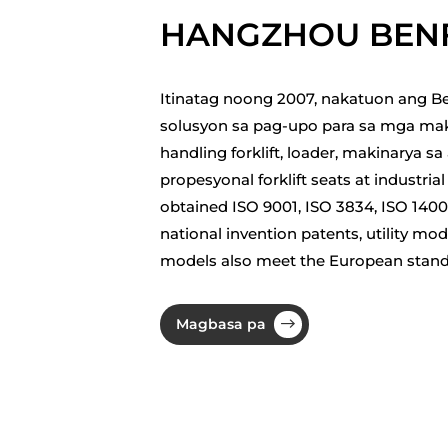
HANGZHOU BENFE
Itinatag noong 2007, nakatuon ang B
solusyon sa pag-upo para sa mga mak
handling forklift, loader, makinarya sa 
propesyonal
forklift seats at industri
obtained ISO 9001, ISO 3834, ISO 1400
national invention patents, utility mo
models also meet the European stand
Magbasa pa